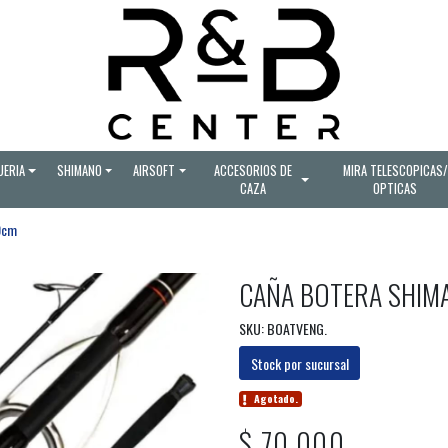
UERIA
SHIMANO
AIRSOFT
ACCESORIOS DE
MIRA TELESCOPICAS/
CAZA
OPTICAS
0cm
CAÑA BOTERA SHIM
SKU: BOATVENG.
Stock por sucursal
Agotado.
$ 70.000