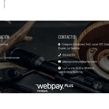
ACIÓN
CONTACTO
 somos
Gregorio Cordovez 540, Local 107, Gale
Buale, La Serena
o
512402331
 y Condiciones
pescaycazaryb@gmail.com
Lun a Vie 10:00 a 18:00hrs
Sáb 10:00 a 15:00hrs
R&B Pesca y Caza Center © 2026
Creado por
Bsale