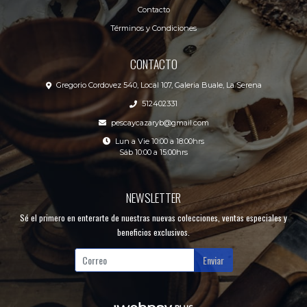
Contacto
Términos y Condiciones
CONTACTO
Gregorio Cordovez 540, Local 107, Galeria Buale, La Serena
512402331
pescaycazaryb@gmail.com
Lun a Vie 10:00 a 18:00hrs
Sáb 10:00 a 15:00hrs
NEWSLETTER
Sé el primero en enterarte de nuestras nuevas colecciones, ventas especiales y
beneficios exclusivos.
Enviar