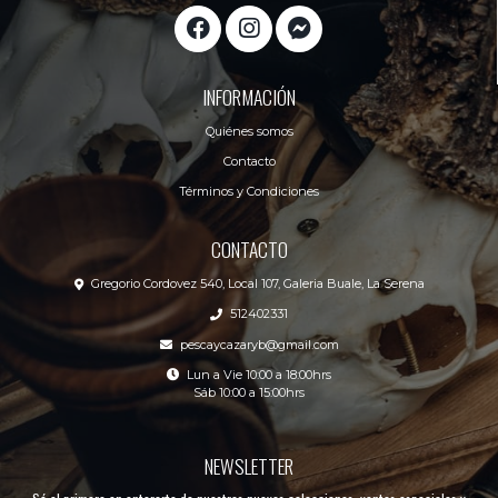
INFORMACIÓN
Quiénes somos
Contacto
Términos y Condiciones
CONTACTO
Gregorio Cordovez 540, Local 107, Galeria Buale, La Serena
512402331
pescaycazaryb@gmail.com
Lun a Vie 10:00 a 18:00hrs
Sáb 10:00 a 15:00hrs
NEWSLETTER