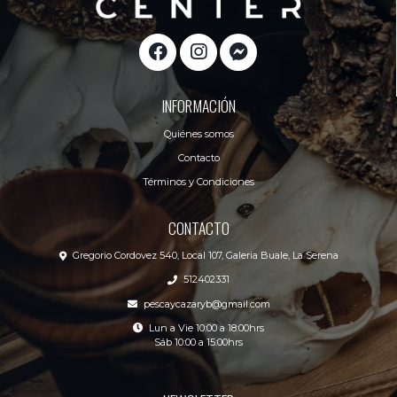
INFORMACIÓN
Quiénes somos
Contacto
Términos y Condiciones
CONTACTO
Gregorio Cordovez 540, Local 107, Galeria Buale, La Serena
512402331
pescaycazaryb@gmail.com
Lun a Vie 10:00 a 18:00hrs
Sáb 10:00 a 15:00hrs