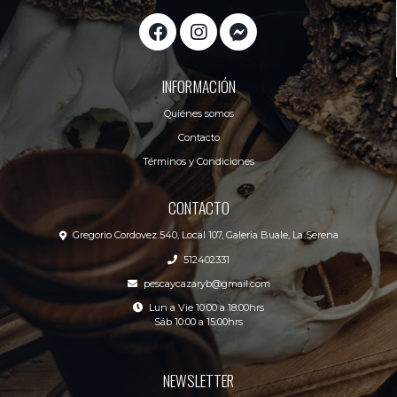
INFORMACIÓN
Quiénes somos
Contacto
Términos y Condiciones
CONTACTO
Gregorio Cordovez 540, Local 107, Galeria Buale, La Serena
512402331
pescaycazaryb@gmail.com
Lun a Vie 10:00 a 18:00hrs
Sáb 10:00 a 15:00hrs
NEWSLETTER