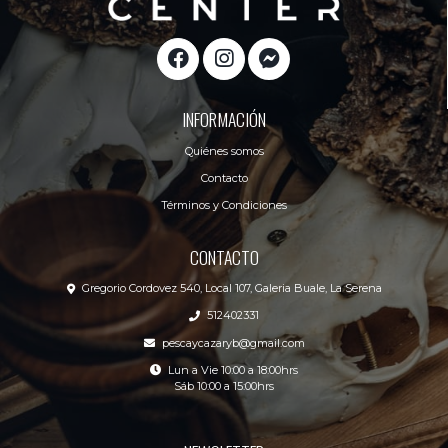
INFORMACIÓN
Quiénes somos
Contacto
Términos y Condiciones
CONTACTO
Gregorio Cordovez 540, Local 107, Galeria Buale, La Serena
512402331
pescaycazaryb@gmail.com
Lun a Vie 10:00 a 18:00hrs
Sáb 10:00 a 15:00hrs