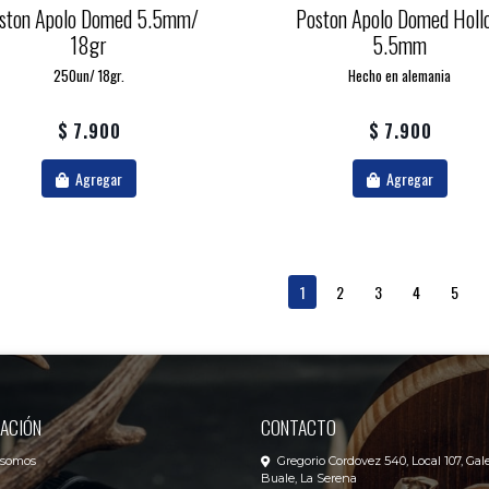
ston Apolo Domed 5.5mm/
Poston Apolo Domed Holl
18gr
5.5mm
250un/ 18gr.
Hecho en alemania
$ 7.900
$ 7.900
Agregar
Agregar
1
2
3
4
5
ACIÓN
CONTACTO
 somos
Gregorio Cordovez 540, Local 107, Gale
Buale, La Serena