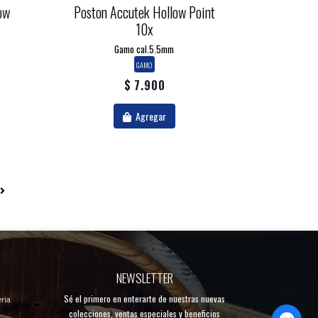
ow
Poston Accutek Hollow Point
10x
Gamo cal.5.5mm
GAMO
$ 7.900
Agregar
NEWSLETTER
Sé el primero en enterarte de nuestras nuevas
ria
colecciones, ventas especiales y beneficios