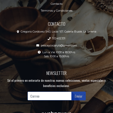
Contacto
Términos y Condiciones
CONTACTO
Gregorio Cordovez 540, Local 107, Galeria Buale, La Serena
512402331
pescaycazaryb@gmail.com
Lun a Vie 10:00 a 18:00hrs
Sáb 10:00 a 15:00hrs
NEWSLETTER
Sé el primero en enterarte de nuestras nuevas colecciones, ventas especiales y
beneficios exclusivos.
Enviar