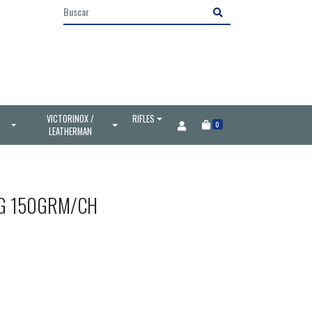
VICTORINOX /
RIFLES
0
LEATHERMAN
ING 150GRM/CH