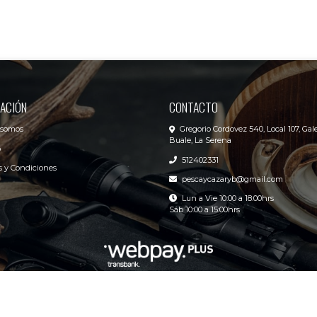
ACIÓN
CONTACTO
 somos
Gregorio Cordovez 540, Local 107, Gale
Buale, La Serena
o
512402331
 y Condiciones
pescaycazaryb@gmail.com
Lun a Vie 10:00 a 18:00hrs
Sáb 10:00 a 15:00hrs
R&B Pesca y Caza Center © 2026
Creado por
Bsale