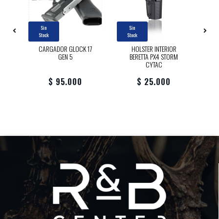
Sin
Sin
Stock
Stock
17
CARGADOR GLOCK 17
HOLSTER INTERIOR
GEN 5
BERETTA PX4 STORM
U
CYTAC
$ 95.000
$ 25.000