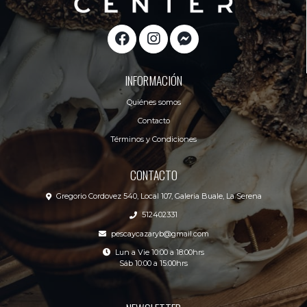
INFORMACIÓN
Quiénes somos
Contacto
Términos y Condiciones
CONTACTO
Gregorio Cordovez 540, Local 107, Galeria Buale, La Serena
512402331
pescaycazaryb@gmail.com
Lun a Vie 10:00 a 18:00hrs
Sáb 10:00 a 15:00hrs