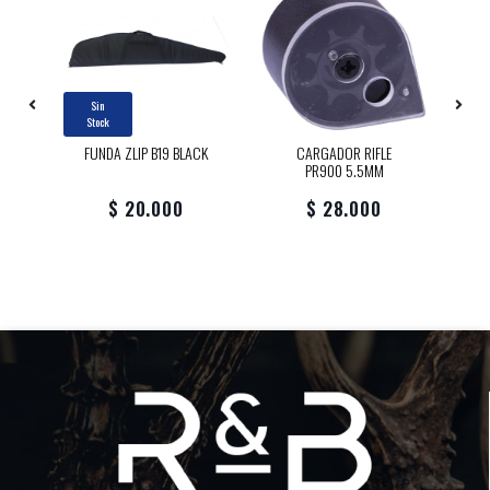
Sin
Stock
30
FUNDA ZLIP B19 BLACK
CARGADOR RIFLE
N
PR900 5.5MM
$ 20.000
$ 28.000