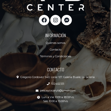
INFORMACIÓN
Quiénes somos
Contacto
Términos y Condiciones
CONTACTO
Gregorio Cordovez 540, Local 107, Galeria Buale, La Serena
512402331
pescaycazaryb@gmail.com
Lun a Vie 10:00 a 18:00hrs
Sáb 10:00 a 15:00hrs