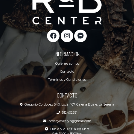
INFORMACIÓN
Quiénes somos
Contacto
Términos y Condiciones
CONTACTO
Gregorio Cordovez 540, Local 107, Galeria Buale, La Serena
512402331
pescaycazaryb@gmail.com
Lun a Vie 10:00 a 18:00hrs
Sáb 10:00 a 15:00hrs