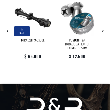
Sin
Stock
T
MIRA ZLIP 3-9x50E
POSTON H&N
BARACUDA HUNTER
EXTREME 5.5MM
$ 65.000
$ 12.500