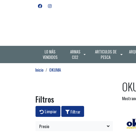
LO MÁS
ARMAS
ARTICULOS DE
ARQ
VENDIDOS
CO2
PESCA
Inicio
OKUMA
OK
Filtros
Mostrand
Limpiar
Filtrar
Precio