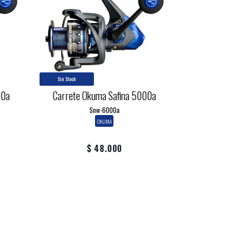
Sin Stock
00a
Carrete Okuma Safina 5000a
Snw-6000a
OKUMA
$ 48.000