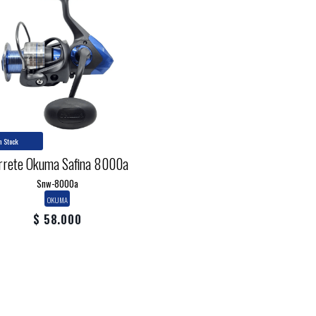
n Stock
rrete Okuma Safina 8000a
Snw-8000a
OKUMA
$ 58.000