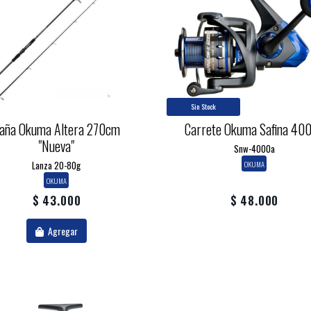
Sin Stock
aña Okuma Altera 270cm
Carrete Okuma Safina 40
"nueva"
Snw-4000a
Lanza 20-80g
OKUMA
OKUMA
$ 43.000
$ 48.000
Agregar