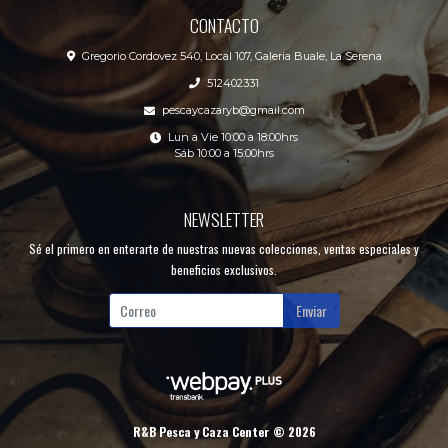
CONTACTO
Gregorio Cordovez 540, Local 107, Galeria Buale, La Serena
512402331
pescaycazaryb@gmail.com
Lun a Vie 10:00 a 18:00hrs
Sáb 10:00 a 15:00hrs
NEWSLETTER
Sé el primero en enterarte de nuestras nuevas colecciones, ventas especiales y
beneficios exclusivos.
Enviar
R&B Pesca y Caza Center © 2026