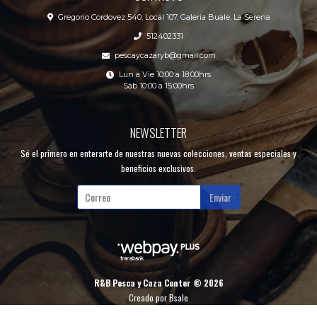
Gregorio Cordovez 540, Local 107, Galeria Buale, La Serena
512402331
pescaycazaryb@gmail.com
Lun a Vie 10:00 a 18:00hrs
Sáb 10:00 a 15:00hrs
NEWSLETTER
Sé el primero en enterarte de nuestras nuevas colecciones, ventas especiales y
beneficios exclusivos.
Enviar
R&B Pesca y Caza Center © 2026
Creado por
Bsale