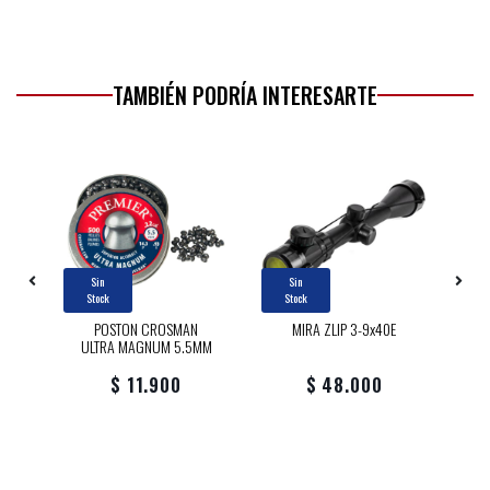
TAMBIÉN PODRÍA INTERESARTE
Sin
Sin
Stock
Stock
P
POSTON CROSMAN
MIRA ZLIP 3-9x40E
ULTRA MAGNUM 5.5MM
$ 11.900
$ 48.000