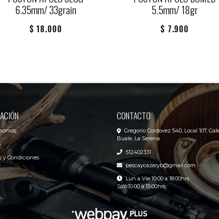
6.35mm/ 33grain
5.5mm/ 18gr
$ 18.000
$ 7.900
ACIÓN
CONTACTO
 somos
Gregorio Cordovez 540, Local 107, Gale
Buale, La Serena
o
512402331
 y Condiciones
pescaycazaryb@gmail.com
Lun a Vie 10:00 a 18:00hrs
Sáb 10:00 a 15:00hrs