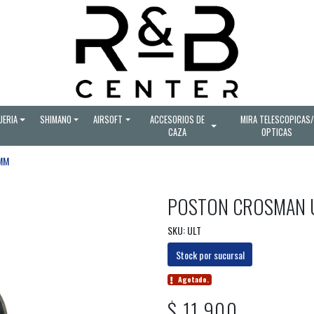
UERIA
SHIMANO
AIRSOFT
ACCESORIOS DE
MIRA TELESCOPICAS/
CAZA
OPTICAS
MM
POSTON CROSMAN 
SKU: ULT
Stock por sucursal
Agotado.
$ 11.900