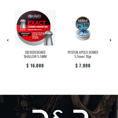
S
G
JSB REDESIGNED
POSTON APOLO DOMED
SHALLOW 5.5MM
5.5mm/ 18gr
U
$ 16.000
$ 7.900