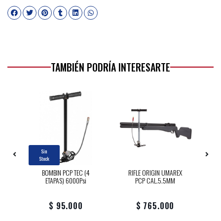
TAMBIÉN PODRÍA INTERESARTE
Sin
Stock
BOMBIN PCP TEC (4
RIFLE ORIGIN UMAREX
X
ETAPAS) 6000Psi
PCP CAL.5.5MM
$ 95.000
$ 765.000