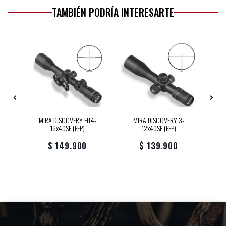
TAMBIÉN PODRÍA INTERESARTE
-Z
MIRA DISCOVERY HT4-
MIRA DISCOVERY 3-
16x40SF (FFP)
12x40SF (FFP)
$ 149.900
$ 139.900