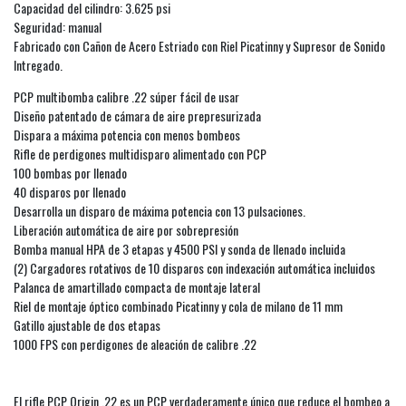
Capacidad del cilindro: 3.625 psi
Seguridad: manual
Fabricado con Cañon de Acero Estriado con Riel Picatinny y Supresor de Sonido
Intregado.
PCP multibomba calibre .22 súper fácil de usar
Diseño patentado de cámara de aire prepresurizada
Dispara a máxima potencia con menos bombeos
Rifle de perdigones multidisparo alimentado con PCP
100 bombas por llenado
40 disparos por llenado
Desarrolla un disparo de máxima potencia con 13 pulsaciones.
Liberación automática de aire por sobrepresión
Bomba manual HPA de 3 etapas y 4500 PSI y sonda de llenado incluida
(2) Cargadores rotativos de 10 disparos con indexación automática incluidos
Palanca de amartillado compacta de montaje lateral
Riel de montaje óptico combinado Picatinny y cola de milano de 11 mm
Gatillo ajustable de dos etapas
1000 FPS con perdigones de aleación de calibre .22
El rifle PCP Origin .22 es un PCP verdaderamente único que reduce el bombeo a