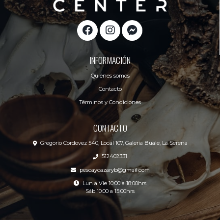
INFORMACIÓN
Quiénes somos
Contacto
Términos y Condiciones
CONTACTO
Gregorio Cordovez 540, Local 107, Galeria Buale, La Serena
512402331
pescaycazaryb@gmail.com
Lun a Vie 10:00 a 18:00hrs
Sáb 10:00 a 15:00hrs