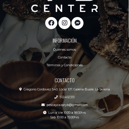
INFORMACIÓN
Quiénes somos
Contacto
Términos y Condiciones
CONTACTO
Gregorio Cordovez 540, Local 107, Galeria Buale, La Serena
512402331
pescaycazaryb@gmail.com
Lun a Vie 10:00 a 18:00hrs
Sáb 10:00 a 15:00hrs