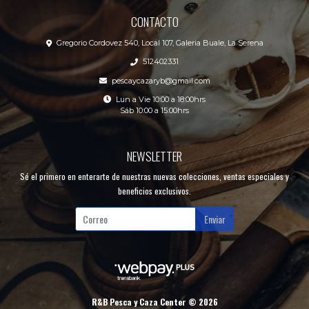
CONTACTO
Gregorio Cordovez 540, Local 107, Galeria Buale, La Serena
512402331
pescaycazaryb@gmail.com
Lun a Vie 10:00 a 18:00hrs
Sáb 10:00 a 15:00hrs
NEWSLETTER
Sé el primero en enterarte de nuestras nuevas colecciones, ventas especiales y
beneficios exclusivos.
Enviar
R&B Pesca y Caza Center © 2026