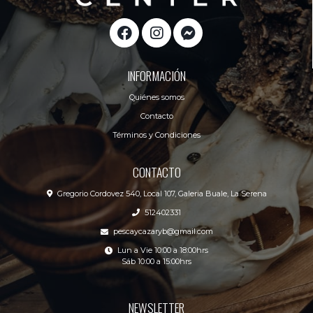
INFORMACIÓN
Quiénes somos
Contacto
Términos y Condiciones
CONTACTO
Gregorio Cordovez 540, Local 107, Galeria Buale, La Serena
512402331
pescaycazaryb@gmail.com
Lun a Vie 10:00 a 18:00hrs
Sáb 10:00 a 15:00hrs
NEWSLETTER