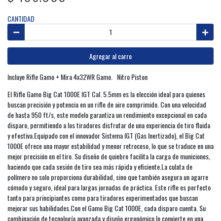
CANTIDAD
Agregar al carro
Incluye Rifle Gamo + Mira 4x32WR Gamo. Nitro Piston
El Rifle Gamo Big Cat 1000E IGT Cal. 5.5mm es la elección ideal para quienes
buscan precisión y potencia en un rifle de aire comprimido. Con una velocidad
de hasta 950 ft/s, este modelo garantiza un rendimiento excepcional en cada
disparo, permitiendo a los tiradores disfrutar de una experiencia de tiro fluida
y efectiva.Equipado con el innovador Sistema IGT (Gas Inertizado), el Big Cat
1000E ofrece una mayor estabilidad y menor retroceso, lo que se traduce en una
mejor precisión en el tiro. Su diseño de quiebre facilita la carga de municiones,
haciendo que cada sesión de tiro sea más rápida y eficiente.La culata de
polímero no solo proporciona durabilidad, sino que también asegura un agarre
cómodo y seguro, ideal para largas jornadas de práctica. Este rifle es perfecto
tanto para principiantes como para tiradores experimentados que buscan
mejorar sus habilidades.Con el Gamo Big Cat 1000E, cada disparo cuenta. Su
combinación de tecnología avanzada y diseño ergonómico lo convierte en una