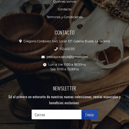
Quiénes somos
Contacto
Términos y Condiciones
CONTACTO
Gregorio Cordovez 540, Local 107, Galeria Buale, La Serena
512402331
pescaycazaryb@gmail.com
Lun a Vie 10:00 a 18:00hrs
Sáb 10:00 a 15:00hrs
NEWSLETTER
Sé el primero en enterarte de nuestras nuevas colecciones, ventas especiales y
beneficios exclusivos.
Enviar