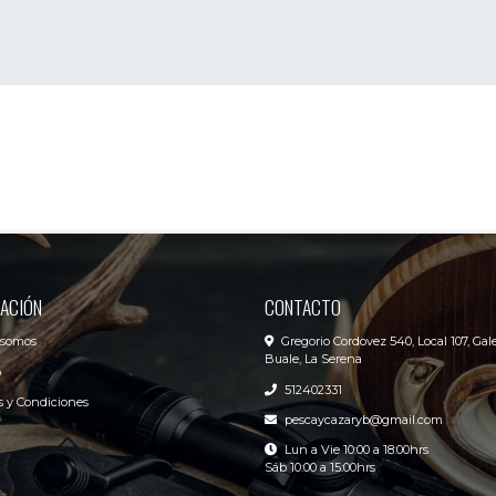
ACIÓN
CONTACTO
 somos
Gregorio Cordovez 540, Local 107, Gale
Buale, La Serena
o
512402331
 y Condiciones
pescaycazaryb@gmail.com
Lun a Vie 10:00 a 18:00hrs
Sáb 10:00 a 15:00hrs