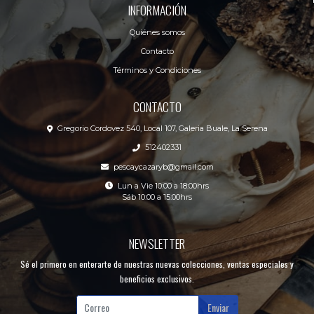
INFORMACIÓN
Quiénes somos
Contacto
Términos y Condiciones
CONTACTO
Gregorio Cordovez 540, Local 107, Galeria Buale, La Serena
512402331
pescaycazaryb@gmail.com
Lun a Vie 10:00 a 18:00hrs
Sáb 10:00 a 15:00hrs
NEWSLETTER
Sé el primero en enterarte de nuestras nuevas colecciones, ventas especiales y
beneficios exclusivos.
Enviar