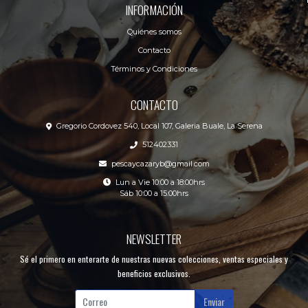
INFORMACIÓN
Quiénes somos
Contacto
Términos y Condiciones
CONTACTO
Gregorio Cordovez 540, Local 107, Galeria Buale, La Serena
512402331
pescaycazaryb@gmail.com
Lun a Vie 10:00 a 18:00hrs
Sáb 10:00 a 15:00hrs
NEWSLETTER
Sé el primero en enterarte de nuestras nuevas colecciones, ventas especiales y
beneficios exclusivos.
Enviar