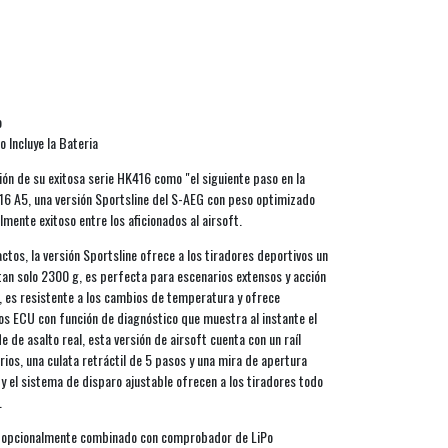
o
 Incluye la Bateria
ión de su exitosa serie HK416 como "el siguiente paso en la
K416 A5, una versión Sportsline del S-AEG con peso optimizado
mente exitoso entre los aficionados al airsoft.
tos, la versión Sportsline ofrece a los tiradores deportivos un
tan solo 2300 g, es perfecta para escenarios extensos y acción
, es resistente a los cambios de temperatura y ofrece
os ECU con función de diagnóstico que muestra al instante el
le de asalto real, esta versión de airsoft cuenta con un raíl
ios, una culata retráctil de 5 pasos y una mira de apertura
y el sistema de disparo ajustable ofrecen a los tiradores todo
.
D, opcionalmente combinado con comprobador de LiPo