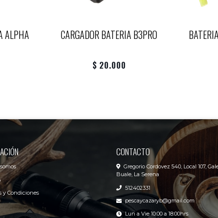
A ALPHA
CARGADOR BATERIA B3PRO
BATERIA
$ 20.000
ACIÓN
CONTACTO
 somos
Gregorio Cordovez 540, Local 107, Gale
Buale, La Serena
o
512402331
 y Condiciones
pescaycazaryb@gmail.com
Lun a Vie 10:00 a 18:00hrs