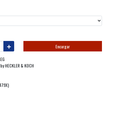
Encargar
AEG
by HECKLER & KOCH
479X)