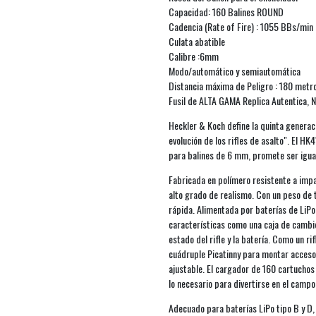
Capacidad: 160 Balines ROUND
Cadencia (Rate of Fire) : 1055 BBs/min
Culata abatible
Calibre :6mm
Modo/automático y semiautomática
Distancia máxima de Peligro : 180 metr
Fusil de ALTA GAMA Replica Autentica, No
Heckler & Koch define la quinta generac
evolución de los rifles de asalto". El H
para balines de 6 mm, promete ser igual
Fabricada en polímero resistente a impac
alto grado de realismo. Con un peso de 
rápida. Alimentada por baterías de LiPo
características como una caja de cambi
estado del rifle y la batería. Como un rif
cuádruple Picatinny para montar accesor
ajustable. El cargador de 160 cartuchos 
lo necesario para divertirse en el campo
Adecuado para baterías LiPo tipo B y 