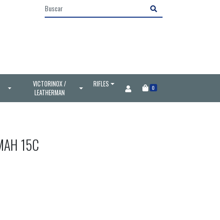
VICTORINOX /
RIFLES
0
LEATHERMAN
MAH 15C