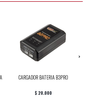
A
CARGADOR BATERIA B3PRO
BALIN AIRSOF
$ 20.000
$ 15.