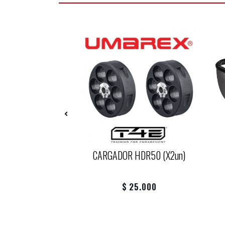
IRSOFT 6MM
CARGADOR HDR50 (x2un)
15.000
$ 25.000