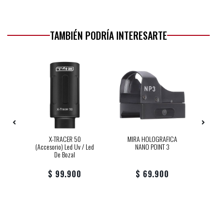
TAMBIÉN PODRÍA INTERESARTE
S
A-
X-TRACER 50
MIRA HOLOGRAFICA
(accesorio) Led Uv / Led
NANO POINT 3
TA
De Bozal
$ 99.900
$ 69.900