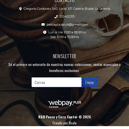
Gregorio Cordovez 540, Local 107, Galeria Buale, La Serena
512402331
pescaycazaryb@gmail.com
Lun a Vie 10:00 a 18:00hrs
Sáb 10:00 a 15:00hrs
NEWSLETTER
Sé el primero en enterarte de nuestras nuevas colecciones, ventas especiales y
beneficios exclusivos.
Enviar
R&B Pesca y Caza Center © 2026
Creado por
Bsale