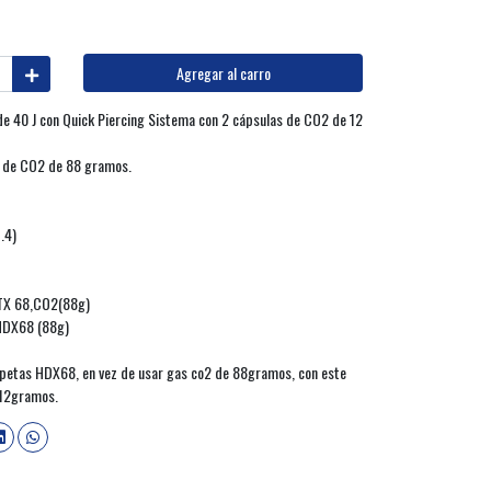
Agregar al carro
de 40 J con Quick Piercing Sistema con 2 cápsulas de CO2 de 12
la de CO2 de 88 gramos.
.4)
 TX 68,CO2(88g)
 HDX68 (88g)
copetas HDX68, en vez de usar gas co2 de 88gramos, con este
 12gramos.