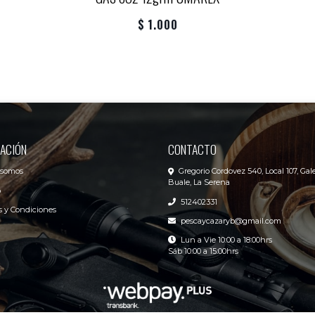
$ 1.000
ACIÓN
CONTACTO
 somos
Gregorio Cordovez 540, Local 107, Gale
Buale, La Serena
o
512402331
 y Condiciones
pescaycazaryb@gmail.com
Lun a Vie 10:00 a 18:00hrs
Sáb 10:00 a 15:00hrs