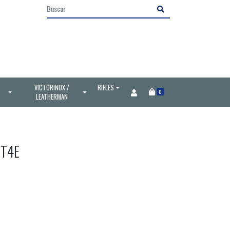
VICTORINOX /
RIFLES
0
LEATHERMAN
T4E