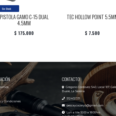
Sin Stock
PISTOLA GAMO C-15 DUAL
TEC HOLLOW POINT 5.5M
4.5MM
$ 175.000
$ 7.500
ACIÓN
CONTACTO
 somos
Gregorio Cordovez 540, Local 107, Gale
Buale, La Serena
o
512402331
 y Condiciones
pescaycazaryb@gmail.com
Lun a Vie 10:00 a 18:00hrs