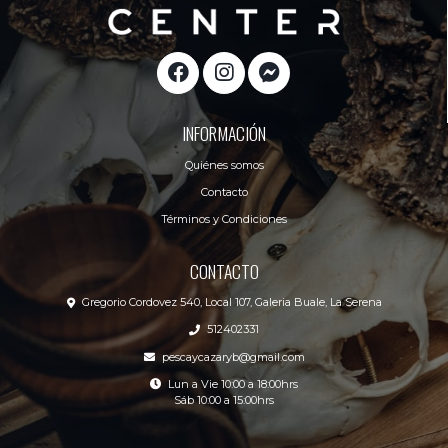
INFORMACIÓN
Quiénes somos
Contacto
Términos y Condiciones
CONTACTO
Gregorio Cordovez 540, Local 107, Galeria Buale, La Serena
512402331
pescaycazaryb@gmail.com
Lun a Vie 10:00 a 18:00hrs
Sáb 10:00 a 15:00hrs