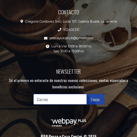
CONTACTO
Gregorio Cordovez 540, Local 107, Galeria Buale, La Serena
512402331
pescaycazaryb@gmail.com
Lun a Vie 10:00 a 18:00hrs
Sáb 10:00 a 15:00hrs
NEWSLETTER
Sé el primero en enterarte de nuestras nuevas colecciones, ventas especiales y
beneficios exclusivos.
Enviar
R&B Pesca y Caza Center © 2026