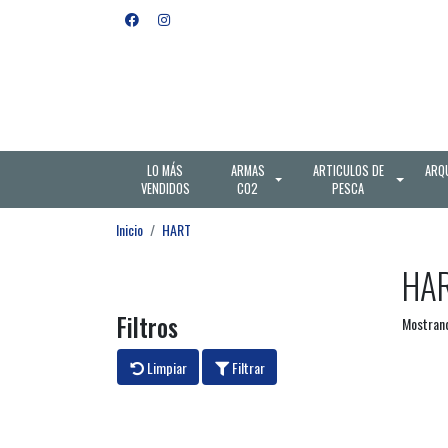
LO MÁS
ARMAS
ARTICULOS DE
ARQ
VENDIDOS
CO2
PESCA
Inicio
HART
HA
Filtros
Mostrand
Limpiar
Filtrar