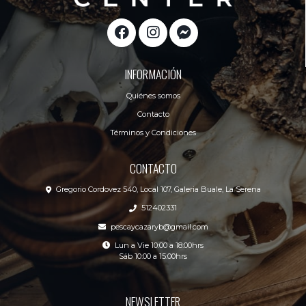
INFORMACIÓN
Quiénes somos
Contacto
Términos y Condiciones
CONTACTO
Gregorio Cordovez 540, Local 107, Galeria Buale, La Serena
512402331
pescaycazaryb@gmail.com
Lun a Vie 10:00 a 18:00hrs
Sáb 10:00 a 15:00hrs
NEWSLETTER