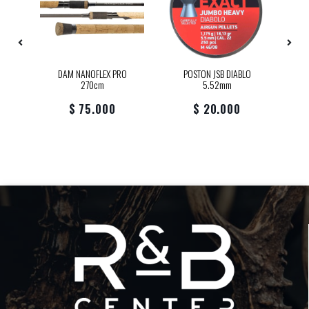
S
FX
DAM NANOFLEX PRO
POSTON JSB DIABLO
270cm
5.52mm
$ 75.000
$ 20.000