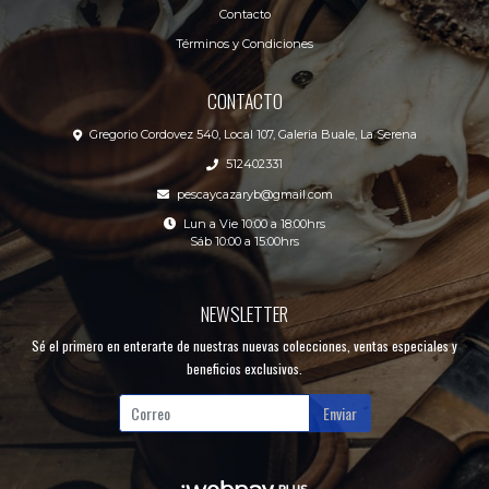
Contacto
Términos y Condiciones
CONTACTO
Gregorio Cordovez 540, Local 107, Galeria Buale, La Serena
512402331
pescaycazaryb@gmail.com
Lun a Vie 10:00 a 18:00hrs
Sáb 10:00 a 15:00hrs
NEWSLETTER
Sé el primero en enterarte de nuestras nuevas colecciones, ventas especiales y
beneficios exclusivos.
Enviar