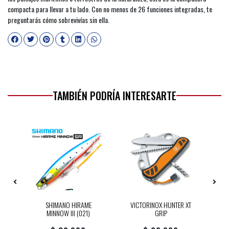
compacta para llevar a tu lado. Con no menos de 26 funciones integradas, te
preguntarás cómo sobrevivías sin ella.
TAMBIÉN PODRÍA INTERESARTE
IP
SHIMANO HIRAME
VICTORINOX HUNTER XT
MINNOW III (021)
GRIP