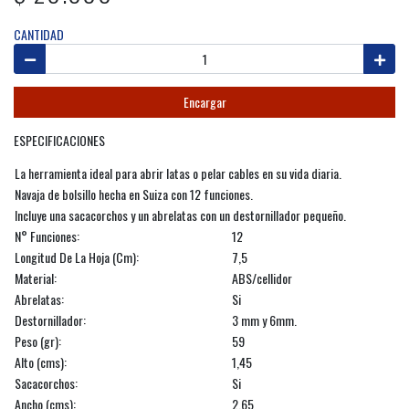
CANTIDAD
Encargar
ESPECIFICACIONES
La herramienta ideal para abrir latas o pelar cables en su vida diaria.
Navaja de bolsillo hecha en Suiza con 12 funciones.
Incluye una sacacorchos y un abrelatas con un destornillador pequeño.
N° Funciones:
12
Longitud De La Hoja (Cm):
7,5
Material:
ABS/cellidor
Abrelatas:
Si
Destornillador:
3 mm y 6mm.
Peso (gr):
59
Alto (cms):
1,45
Sacacorchos:
Si
Ancho (cms):
2,65