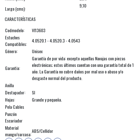
9,10
Largo (cms):
CARACTERÍSTICAS
Codmodelo:
VI13603
Estuches
4.0520.1 - 4.0520.3 - 4.0543
Compatibles:
Género:
Unisex
Garantía de por vida: excepto aquellas Navajas con piezas
electrónicas; estos últimos cuentan con una garantía total de 1
Garantia:
año. La Garantía no cubre daños por mal uso o abuso y/o
desgaste normal del producto.
Anilla
Destapador:
SI
Hojas:
Grande y pequeña.
Pela Cables
Punzón
Escariador
Material
ABS/Cellidor
mango/carcasa: