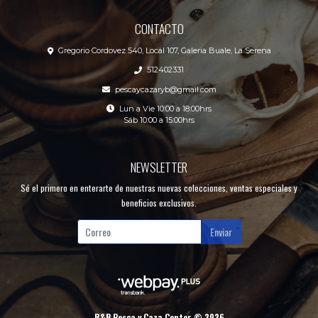
CONTACTO
Gregorio Cordovez 540, Local 107, Galeria Buale, La Serena
512402331
pescaycazaryb@gmail.com
Lun a Vie 10:00 a 18:00hrs
Sáb 10:00 a 15:00hrs
NEWSLETTER
Sé el primero en enterarte de nuestras nuevas colecciones, ventas especiales y
beneficios exclusivos.
Enviar
R&B Pesca y Caza Center © 2026