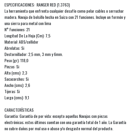
ESPECIFICACIONES: RANGER RED (1.3763)
La herramienta que enfrenta cualquier desafío como pelar cables o serruchar
madera. Navaja de bolsillo hecha en Suiza con 21 funciones. Incluye un formón y
una sierra para metal con lima
N° Funciones: 21
Longitud De La Hoja (Cm): 7,5
Material: ABS/cellidor
Abrelatas: Si
Destornillador: 2,5 mm, 3 mm y 6mm.
Peso (gr): 118,0
Pinzas: Si
Alto (cms): 2,3
Sacacorchos: Si
Ancho (cms): 2,6
Tijeras: Si
Largo (cms): 9,1
CARACTERÍSTICAS
Garantia: Garantía de por vida: excepto aquellas Navajas con piezas
electrónicas; estos últimos cuentan con una garantía total de 1 año. La Garantía
no cubre daños por mal uso o abuso y/o desgaste normal del producto.