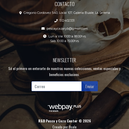
CONTACTO
Gregorio Cordovez 540, Local 107, Galeria Buale, La Serena
512402331
pescaycazaryb@gmail.com
Lun a Vie 10:00 a 18:00hrs
Sáb 10:00 a 15:00hrs
NEWSLETTER
Sé el primero en enterarte de nuestras nuevas colecciones, ventas especiales y
beneficios exclusivos.
Enviar
R&B Pesca y Caza Center © 2026
Creado por
Bsale