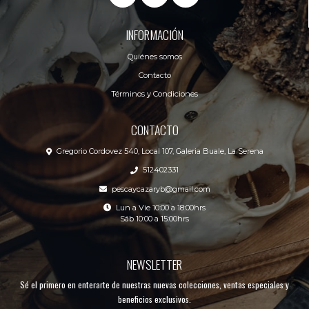
INFORMACIÓN
Quiénes somos
Contacto
Términos y Condiciones
CONTACTO
Gregorio Cordovez 540, Local 107, Galeria Buale, La Serena
512402331
pescaycazaryb@gmail.com
Lun a Vie 10:00 a 18:00hrs
Sáb 10:00 a 15:00hrs
NEWSLETTER
Sé el primero en enterarte de nuestras nuevas colecciones, ventas especiales y
beneficios exclusivos.