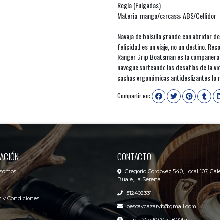
Regla (Pulgadas)
Material mango/carcasa: ABS/Cellidor
Navaja de bolsillo grande con abridor de
felicidad es un viaje, no un destino. Rec
Ranger Grip Boatsman es la compañera pe
navegue sorteando los desafíos de la vid
cachas ergonómicas antideslizantes lo 
Compartir en:
ACIÓN
CONTACTO
 somos
Gregorio Cordovez 540, Local 107, Gale
Buale, La Serena
o
512402331
 y Condiciones
pescaycazaryb@gmail.com
Lun a Vie 10:00 a 18:00hrs