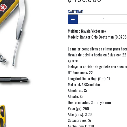
CANTIDAD
Multiuso Navaja Victorinox
Modelo: Ranger Grip Boatsman (0.979
La mejor compañera en el mar para hacer
Navaja de bolsillo hecha en Suiza con 2
agarre.
Incluye un abridor de grillete con saca a
N° Funciones: 22
Longitud De La Hoja (Cm): 11
Material: ABS/cellidor
Abrelatas: Si
Alicate: Si
Destornillador: 3 mm y 5 mm.
Peso (gr): 268
Alto (cms): 3,30
Sacacorchos: Si
Ancho (cms): 3,10