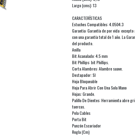
Largo (cms): 13
CARACTERÍSTICAS
Estuches Compatibles: 4.0504.3
Garantia: Garantía de por vida: excepto 
con una garantía total de 1 año. La Gar
del producto.
Anilla
Bit Acanalado: 4.5 mm
Bit Phillips: bit Phillips.
Corta Alambres: Alambre suave.
Destapador: SI
Hoja Bloqueable
Hoja Para Abrir Con Una Sola Mano
Hojas: Grande.
Palillo De Dientes: Herramienta abre gri
tuercas.
Pela Cables
Porta Bit
Punzón Escariador
Regla (Cm)