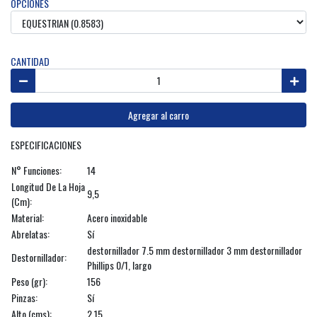
OPCIONES
CANTIDAD
Agregar al carro
ESPECIFICACIONES
N° Funciones:
14
Longitud De La Hoja
9,5
(Cm):
Material:
Acero inoxidable
Abrelatas:
Sí
destornillador 7.5 mm destornillador 3 mm destornillador
Destornillador:
Phillips 0/1, largo
Peso (gr):
156
Pinzas:
Sí
Alto (cms):
2,15