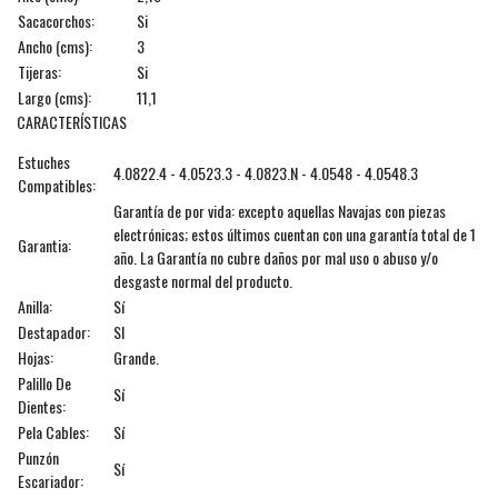
Sacacorchos:
Si
Ancho (cms):
3
Tijeras:
Si
Largo (cms):
11,1
CARACTERÍSTICAS
Estuches
4.0822.4 - 4.0523.3 - 4.0823.N - 4.0548 - 4.0548.3
Compatibles:
Garantía de por vida: excepto aquellas Navajas con piezas
electrónicas; estos últimos cuentan con una garantía total de 1
Garantia:
año. La Garantía no cubre daños por mal uso o abuso y/o
desgaste normal del producto.
Anilla:
Sí
Destapador:
SI
Hojas:
Grande.
Palillo De
Sí
Dientes:
Pela Cables:
Sí
Punzón
Sí
Escariador: