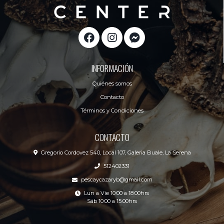
INFORMACIÓN
Quiénes somos
Contacto
Términos y Condiciones
CONTACTO
Gregorio Cordovez 540, Local 107, Galeria Buale, La Serena
512402331
pescaycazaryb@gmail.com
Lun a Vie 10:00 a 18:00hrs
Sáb 10:00 a 15:00hrs