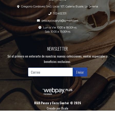
Gregorio Cordovez 540, Local 107, Galeria Buale, La Serena
512402331
pescaycazaryb@gmail.com
Lun a Vie 10:00 a 18:00hrs
Sáb 10:00 a 15:00hrs
NEWSLETTER
Sé el primero en enterarte de nuestras nuevas colecciones, ventas especiales y
beneficios exclusivos.
Enviar
R&B Pesca y Caza Center © 2026
Creado por
Bsale