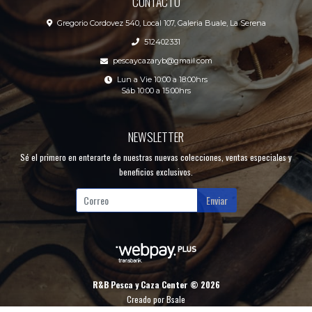
CONTACTO
Gregorio Cordovez 540, Local 107, Galeria Buale, La Serena
512402331
pescaycazaryb@gmail.com
Lun a Vie 10:00 a 18:00hrs
Sáb 10:00 a 15:00hrs
NEWSLETTER
Sé el primero en enterarte de nuestras nuevas colecciones, ventas especiales y
beneficios exclusivos.
Enviar
R&B Pesca y Caza Center © 2026
Creado por
Bsale