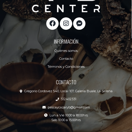
INFORMACIÓN
Quiénes somos
Contacto
Términos y Condiciones
CONTACTO
Gregorio Cordovez 540, Local 107, Galeria Buale, La Serena
512402331
pescaycazaryb@gmail.com
Lun a Vie 10:00 a 18:00hrs
Sáb 10:00 a 15:00hrs