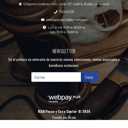
Gregorio Cordovez 540, Local 107, Galeria Buale, La Serena
512402331
pescaycazaryb@gmail.com
Lun a Vie 10:00 a 18:00hrs
Sáb 10:00 a 15:00hrs
NEWSLETTER
Sé el primero en enterarte de nuestras nuevas colecciones, ventas especiales y
beneficios exclusivos.
Enviar
R&B Pesca y Caza Center © 2026
Creado por
Bsale