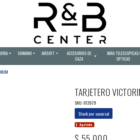
UERIA
SHIMANO
AIRSOFT
ACCESORIOS DE
MIRA TELESCOPICAS/
CAZA
OPTICAS
ANIUM
TARJETERO VICTORI
SKU: 612679
Stock por sucursal
Agotado.
$ 55.000