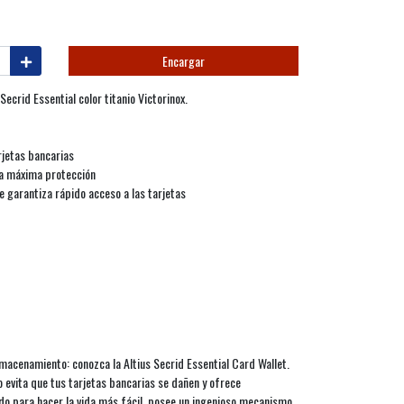
Encargar
Secrid Essential color titanio Victorinox.
jetas bancarias
na máxima protección
 garantiza rápido acceso a las tarjetas
almacenamiento: conozca la Altius Secrid Essential Card Wallet.
o evita que tus tarjetas bancarias se dañen y ofrece
do para hacer la vida más fácil, posee un ingenioso mecanismo