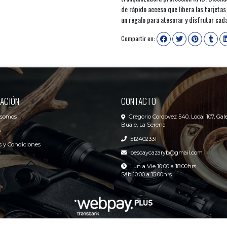
de rápido acceso que libera las tarjetas
un regalo para atesorar y disfrutar cada
Compartir en:
ACIÓN
CONTACTO
 somos
Gregorio Cordovez 540, Local 107, Gale
Buale, La Serena
o
512402331
 y Condiciones
pescaycazaryb@gmail.com
Lun a Vie 10:00 a 18:00hrs
Sáb 10:00 a 15:00hrs