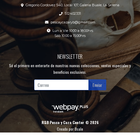
Gregorio Cordovez 540, Local 107, Galeria Buale, La Serena
512402331
pescaycazaryb@gmail.com
Lun a Vie 10:00 a 18:00hrs
Sáb 10:00 a 15:00hrs
NEWSLETTER
Sé el primero en enterarte de nuestras nuevas colecciones, ventas especiales y
beneficios exclusivos.
Enviar
R&B Pesca y Caza Center © 2026
Creado por
Bsale