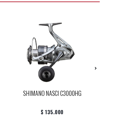
SHIMANO NASCI C3000HG
SHIMANO 
4HEBRA/300
$ 135.000
$ 22.