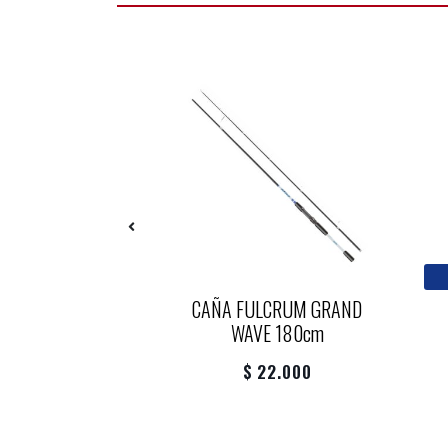
NASCI 4000XG
CAÑA FULCRUM GRAND
WAVE 180cm
135.000
$ 22.000