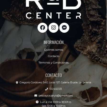
INFORMACIÓN
Quiénes somos
Contacto
Términos y Condiciones
CONTACTO
Gregorio Cordovez 540, Local 107, Galeria Buale, La Serena
512402331
pescaycazaryb@gmail.com
Lun a Vie 10:00 a 18:00hrs
Sáb 10:00 a 15:00hrs